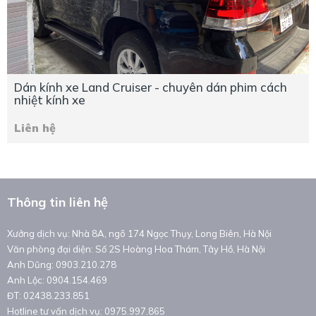
Dán kính xe Land Cruiser - chuyên dán phim cách
nhiệt kính xe
Liên hệ
Thông tin liên hệ
Xưởng dịch vụ: Nhà 8A, ngõ 174 Ngọc Thụy, Long Biên, Hà Nội
Văn phòng đại diện: Số 2S Hoàng Hoa Thám, Tây Hồ, Hà Nội
Anh Dũng: 0903.210.278
Anh Lộc: 0904.154.469
ĐT: 02438.233.851
Hotline tư vấn dịch vụ: 0975.997.865