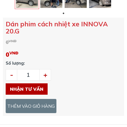
Dán phim cách nhiệt xe INNOVA
20.G
VNĐ
0
VNĐ
0
Số lượng:
-
+
NHẬN TƯ VẤN
THÊM VÀO GIỎ HÀNG