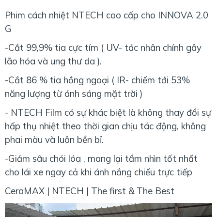
Phim cách nhiệt NTECH cao cấp cho INNOVA 2.0
G
-Cắt 99,9% tia cực tím ( UV- tác nhân chính gây
lão hóa và ung thư da ).
-Cắt 86 % tia hồng ngoại ( IR- chiếm tới 53%
năng lượng từ ánh sáng mặt trời )
- NTECH Film có sự khác biệt là không thay đổi sự
hấp thụ nhiệt theo thời gian chịu tác động, không
phai màu và luôn bền bỉ.
-Giảm sâu chói lóa , mang lại tầm nhìn tốt nhất
cho lái xe ngay cả khi ánh nắng chiếu trực tiếp
CeraMAX | NTECH | The first & The Best