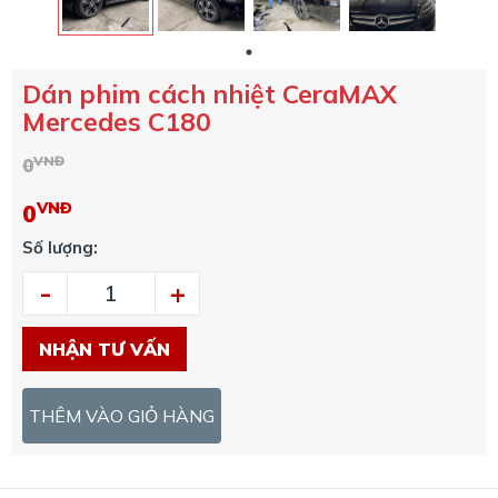
Dán phim cách nhiệt CeraMAX
Mercedes C180
VNĐ
0
VNĐ
0
Số lượng:
-
+
NHẬN TƯ VẤN
THÊM VÀO GIỎ HÀNG