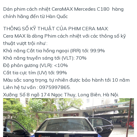
Dán phim cách nhiệt CeraMAX Mercedes C180 hàng
chính hãng đến từ Hàn Quốc
THÔNG SỐ KỸ THUẬT CỦA PHIM CERA MAX:
Cera MAX là dòng Phim cách nhiệt với các thông số kỹ
thuật vượt trội như :
Khả năng Cắt tia hồng ngoại (IRR) tới: 99.9%
Khả năng truyền sáng tới (VLT): 70%
Độ phản gương (VLR): <10%
Cắt tia cực tím (UV) tới: 99%
Màu sắc sang trọng, tự nhiên được bảo hành tới 10 năm
Liên hệ tư vấn : 0975997865.
Xưởng: Số 8 ngõ 174 Ngọc Thuỵ, Long Biên, Hà Nội.