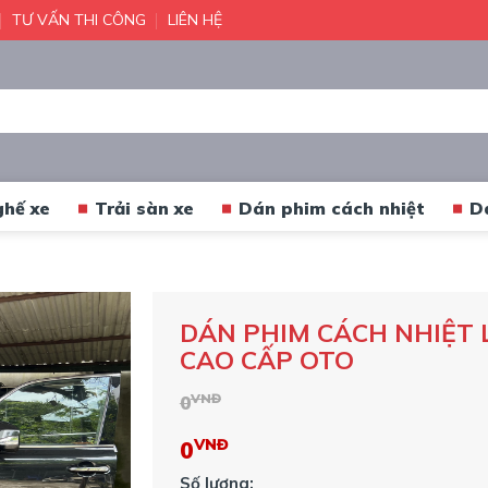
TƯ VẤN THI CÔNG
LIÊN HỆ
ghế xe
Trải sàn xe
Dán phim cách nhiệt
D
DÁN PHIM CÁCH NHIỆT 
CAO CẤP OTO
VNĐ
0
VNĐ
0
Số lượng: