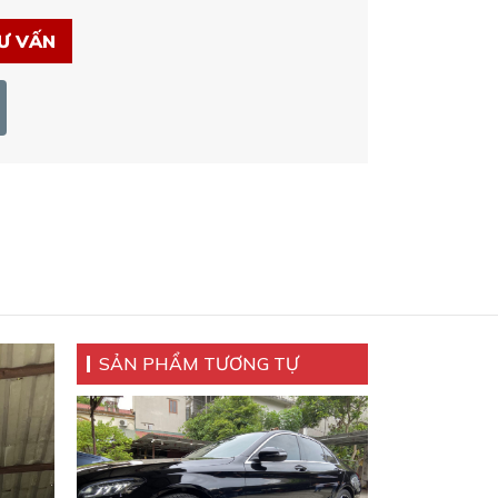
Ư VẤN
SẢN PHẨM TƯƠNG TỰ