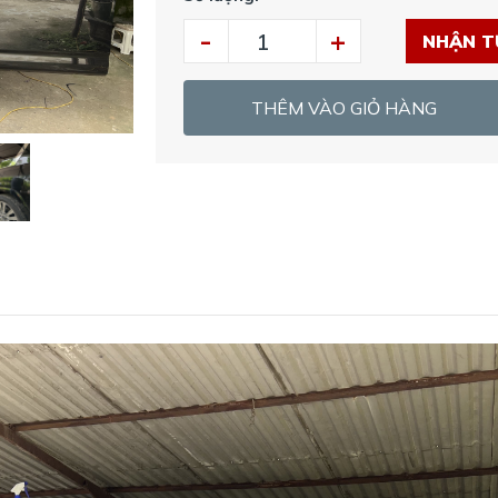
-
+
NHẬN T
THÊM VÀO GIỎ HÀNG