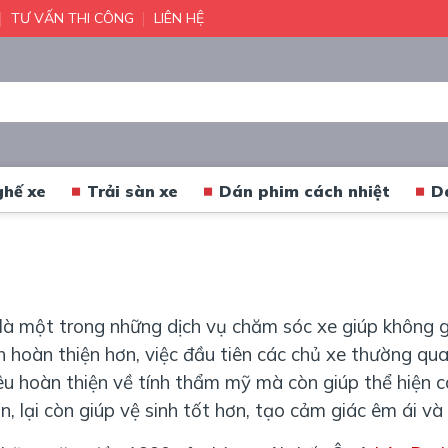
TƯ VẤN THI CÔNG
LIÊN HỆ
ghế xe
Trải sàn xe
Dán phim cách nhiệt
D
 là một trong những dịch vụ chăm sóc xe giúp không g
h hoàn thiện hơn, việc đầu tiên các chủ xe thường q
êu hoàn thiện về tính thẩm mỹ mà còn giúp thể hiện 
, lại còn giúp vệ sinh tốt hơn, tạo cảm giác êm ái và 