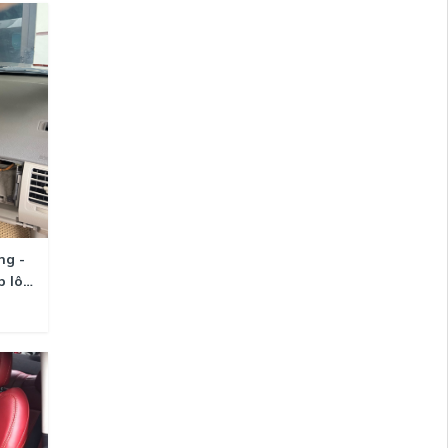
ng -
p lô