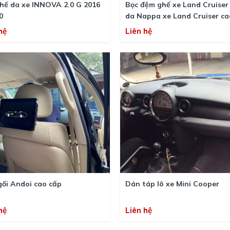
 da xe INNOVA 2.0 G 2016
Bọc đệm ghế xe Land Cruiser
0
da Nappa xe Land Cruiser ca
hệ
Liên hệ
ối Andoi cao cấp
Dán táp lô xe Mini Cooper
hệ
Liên hệ