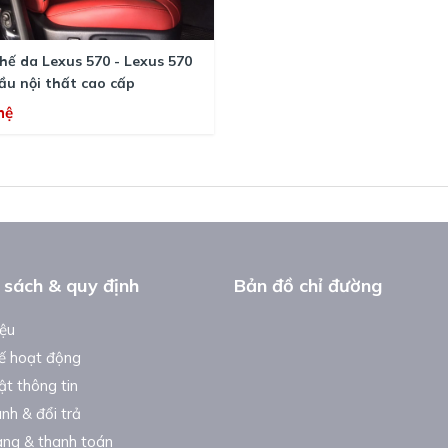
hế da Lexus 570 - Lexus 570
ầu nội thất cao cấp
hệ
 sách & quy định
Bản đồ chỉ đường
iệu
ế hoạt động
t thông tin
nh & đổi trả
ng & thanh toán