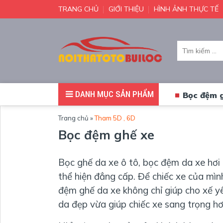
TRANG CHỦ
GIỚI THIỆU
HÌNH ẢNH THỰC TẾ
Tìm
kiếm:
DANH MỤC SẢN PHẨM
Bọc đệm 
Trang chủ
»
Tham 5D , 6D
Bọc đệm ghế xe
Bọc ghế da xe ô tô, bọc đệm da xe hơi
thể hiện đẳng cấp. Để chiếc xe của mìn
đệm ghế da xe không chỉ giúp cho xế y
da đẹp vừa giúp chiếc xe sang trọng hơn