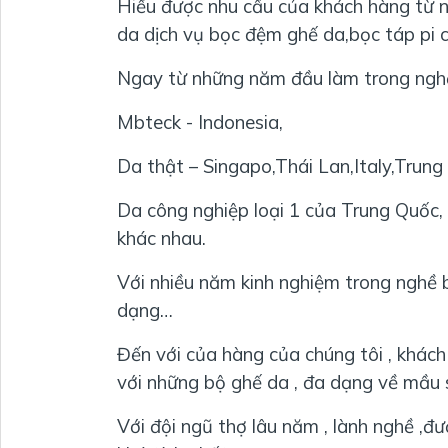
Hiểu được nhu cầu của khách hàng từ 
da dịch vụ bọc đệm ghế da,bọc táp pi c
Ngay từ những năm đầu làm trong nghề 
Mbteck - Indonesia,
Da thật – Singapo,Thái Lan,Italy,Trun
Da công nghiệp loại 1 của Trung Quốc,
khác nhau.
Với nhiều năm kinh nghiệm trong nghề b
dạng…
Đến với của hàng của chúng tôi , khác
với những bộ ghế da , đa dạng về mầu 
Với đội ngũ thợ lâu năm , lành nghề ,đ