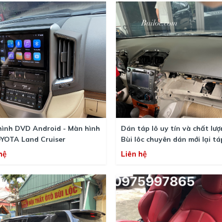
hình DVD Android - Màn hình
Dán táp lô uy tín và chất lượ
OYOTA Land Cruiser
Bùi lôc chuyên dán mới lại tá
vô lăng
hệ
Liên hệ