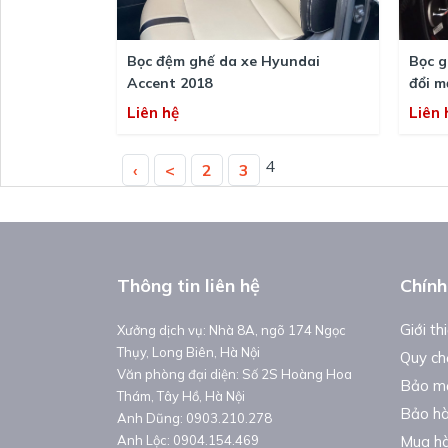
Bọc đệm ghế da xe Hyundai
Bọc g
Accent 2018
đổi m
Liên hệ
Liên 
4
‹
<
2
3
Thông tin liên hệ
Chính
Giới th
Xưởng dịch vụ: Nhà 8A, ngõ 174 Ngọc
Thụy, Long Biên, Hà Nội
Quy ch
Văn phòng đại diện: Số 2S Hoàng Hoa
Bảo mậ
Thám, Tây Hồ, Hà Nội
Bảo hà
Anh Dũng: 0903.210.278
Anh Lộc: 0904.154.469
Mua hà