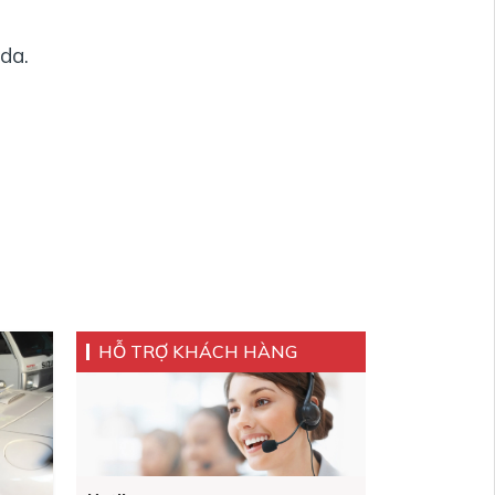
 da.
HỖ TRỢ KHÁCH HÀNG