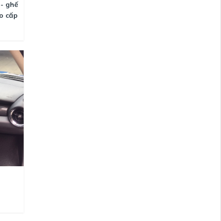
 - ghế
o cấp