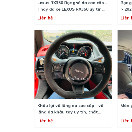
Lexus RX350 Bọc ghế da cao cấp -
Bọc ghế
Thay da xe LEXUS RX350 uy tín
> 202
chất lượng
Liên hệ
Liên 
Khâu lại vô lăng da cao cấp - vô
Màn g
lăng da khâu tay uy tín, chất
lượng
Liên hệ
Liên 