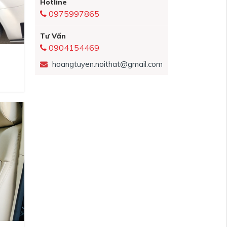
Hotline
0975997865
Tư Vấn
0904154469
hoangtuyen.noithat@gmail.com