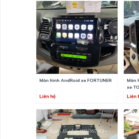
Màn hình AndRoid xe FORTUNER
Màn 
xe T
Liên hệ
Liên 