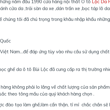
những năm đầu 1990 cửa hàng nội thất Ô tô
Lộc Da
ánh cửa da ,trải sàn da xe ,dán trần xe ,bọc táp lô d
chúng tôi đã chú trọng trong khâu nhập khẩu những 
g Quốc
 Việt Nam…để đáp ứng tùy vào nhu cầu sử dụng chất 
ọc ghế da ô tô Bùi Lộc đã cung cấp ra thị trường nhi
h hàng không phải lo lắng về chất lượng của sản phẩ
sắc theo tông mầu của quý khách hàng chọn .
ược đào tạo làm ghề,làm cẩn thận, tỉ mỉ chắc chắn sẽ