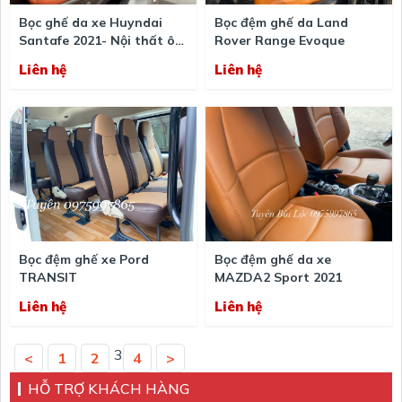
Bọc ghế da xe Huyndai
Bọc đệm ghế da Land
Santafe 2021- Nội thất ô
Rover Range Evoque
tô Bùi Lộc
Liên hệ
Liên hệ
Bọc đệm ghế xe Pord
Bọc đệm ghế da xe
TRANSIT
MAZDA2 Sport 2021
Liên hệ
Liên hệ
3
<
1
2
4
>
HỖ TRỢ KHÁCH HÀNG