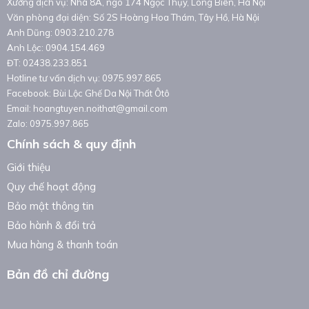
Xưởng dịch vụ: Nhà 8A, ngõ 174 Ngọc Thụy, Long Biên, Hà Nội
Văn phòng đại diện: Số 2S Hoàng Hoa Thám, Tây Hồ, Hà Nội
Anh Dũng: 0903.210.278
Anh Lộc: 0904.154.469
ĐT: 02438.233.851
Hotline tư vấn dịch vụ: 0975.997.865
Facebook: Bùi Lộc Ghế Da Nội Thất Ôtô
Email: hoangtuyen.noithat@gmail.com
Zalo: 0975.997.865
Chính sách & quy định
Giới thiệu
Quy chế hoạt động
Bảo mật thông tin
Bảo hành & đổi trả
Mua hàng & thanh toán
Bản đồ chỉ đường