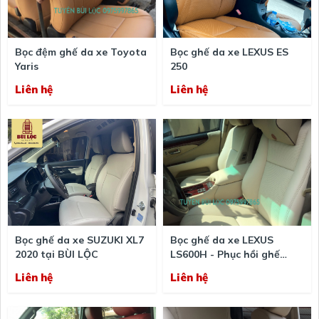
Bọc đệm ghế da xe Toyota
Bọc ghế da xe LEXUS ES
Yaris
250
Liên hệ
Liên hệ
Bọc ghế da xe SUZUKI XL7
Bọc ghế da xe LEXUS
2020 tại BÙI LỘC
LS600H - Phục hồi ghế
Lexus ls 600h uy tín chất
Liên hệ
Liên hệ
lượng