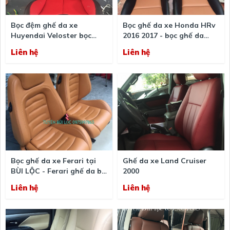
Bọc đệm ghế da xe
Bọc ghế da xe Honda HRv
Huyendai Veloster bọc
2016 2017 - bọc ghế da
mầu đổ đen nổi bật
HRV uy tín chất lượng
Liên hệ
Liên hệ
Bọc ghế da xe Ferari tại
Ghế da xe Land Cruiser
BÙI LỘC - Ferari ghế da bò
2000
cao cấp
Liên hệ
Liên hệ