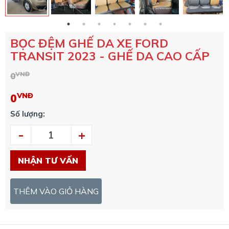
BỌC ĐỆM GHẾ DA XE FORD
TRANSIT 2023 - GHẾ DA CAO CẤP
VNĐ
0
VNĐ
0
Số lượng:
-
+
NHẬN TƯ VẤN
THÊM VÀO GIỎ HÀNG