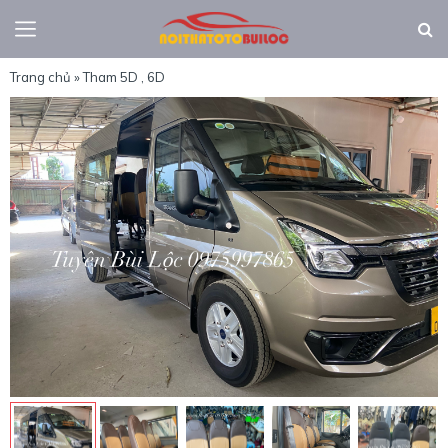
Trang chủ
»
Tham 5D , 6D